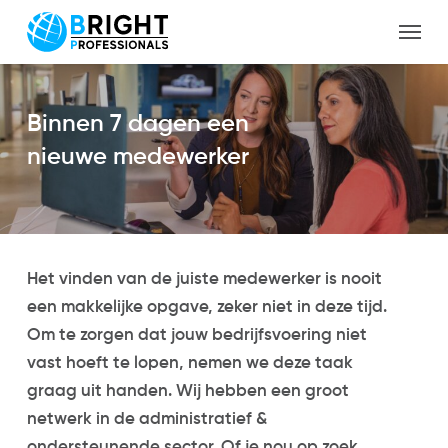
Skip
Menu
to
Close
main
Menu
content
Binnen 7 dagen een
nieuwe medewerker
Home
/
Administratie
Het vinden van de juiste medewerker is nooit
een makkelijke opgave, zeker niet in deze tijd.
Om te zorgen dat jouw bedrijfsvoering niet
vast hoeft te lopen, nemen we deze taak
graag uit handen. Wij hebben een groot
netwerk in de administratief &
ondersteunende sector. Of je nou op zoek