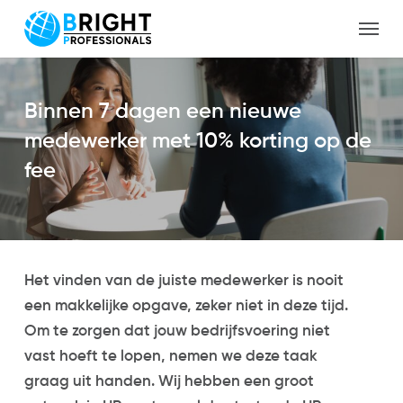
Skip
Menu
to
Close
main
Menu
content
Binnen 7 dagen een nieuwe
medewerker met 10% korting op de
fee
Home
/
HR personeel – 10% korting op fee
Het vinden van de juiste medewerker is nooit
een makkelijke opgave, zeker niet in deze tijd.
Om te zorgen dat jouw bedrijfsvoering niet
vast hoeft te lopen, nemen we deze taak
graag uit handen. Wij hebben een groot