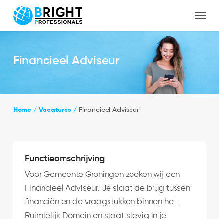
Skip
Menu
to
Close
main
Menu
content
Financieel Adviseur
Home
/
Vacatures
/
Financieel Adviseur
Functieomschrijving
Voor Gemeente Groningen zoeken wij een
Financieel Adviseur. Je slaat de brug tussen
financiën en de vraagstukken binnen het
Ruimtelijk Domein en staat stevig in je