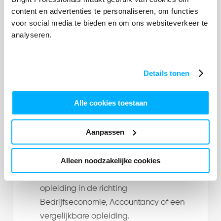
manieren om minder te administreren en
content en advertenties te personaliseren, om functies
meer te adviseren.
voor social media te bieden en om ons websiteverkeer te
analyseren.
Je voelt je prettig bij een cultuur van lef,
samenwerking en openheid en draagt
hier zelf aan bij.
Details tonen
Je bent een stevige adviespartner die
goed functioneert in een complexe en
Alle cookies toestaan
politiek gevoelige omgeving; je kunt
prioriteren en werkt graag samen in
Aanpassen
teamverband.
Je hebt minimaal 3 jaar relevante
Alleen noodzakelijke cookies
werkervaring.
Je beschikt over een HBO- of WO-
opleiding in de richting
Bedrijfseconomie, Accountancy of een
vergelijkbare opleiding.