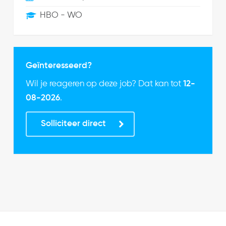
HBO - WO
Geïnteresseerd?
Wil je reageren op deze job? Dat kan tot
12-
08-2026
.
Solliciteer direct