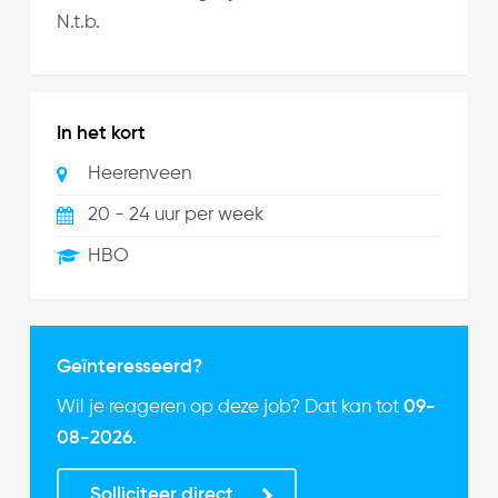
N.t.b.
In het kort
Heerenveen
20 - 24 uur per week
HBO
Geïnteresseerd?
Wil je reageren op deze job? Dat kan tot
09-
08-2026
.
Solliciteer direct