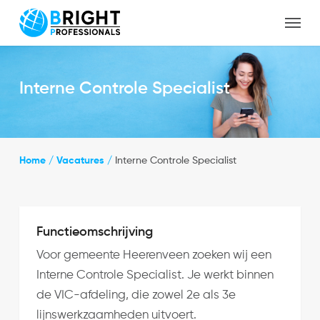
Skip
Menu
to
Close
main
Menu
content
Interne Controle Specialist
Home
/
Vacatures
/
Interne Controle Specialist
Functieomschrijving
Voor gemeente Heerenveen zoeken wij een
Interne Controle Specialist. Je werkt binnen
de VIC-afdeling, die zowel 2e als 3e
lijnswerkzaamheden uitvoert.