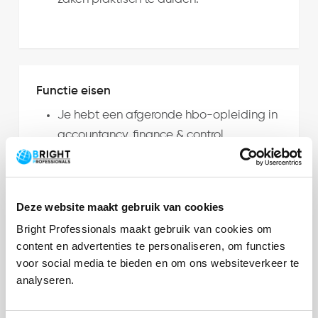
Functie eisen
Je hebt een afgeronde hbo-opleiding in
accountancy, finance & control,
bestuurskunde, rechten of bedrijfskunde
Je hebt minimaal 3 jaar aantoonbare
werkervaring met
Deze website maakt gebruik van cookies
rechtmatigheidscontroles,
Bright Professionals maakt gebruik van cookies om
(verbijzonderde) interne controle of
content en advertenties te personaliseren, om functies
auditwerkzaamheden bij een gemeente
voor social media te bieden en om ons websiteverkeer te
of andere decentrale overheid
analyseren.
Je hebt ervaring met het opstellen van
IC-plannen