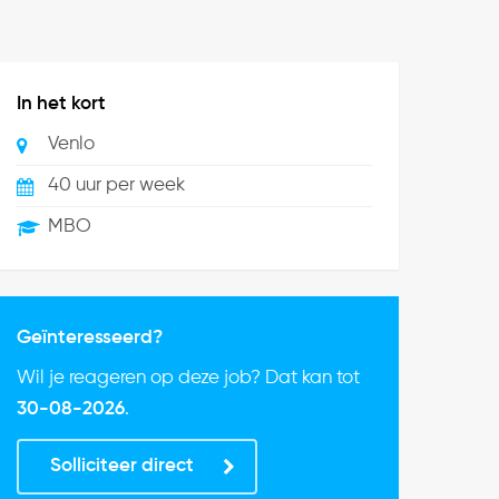
In het kort
Venlo
40 uur per week
MBO
Geïnteresseerd?
Wil je reageren op deze job? Dat kan tot
30-08-2026
.
Solliciteer direct