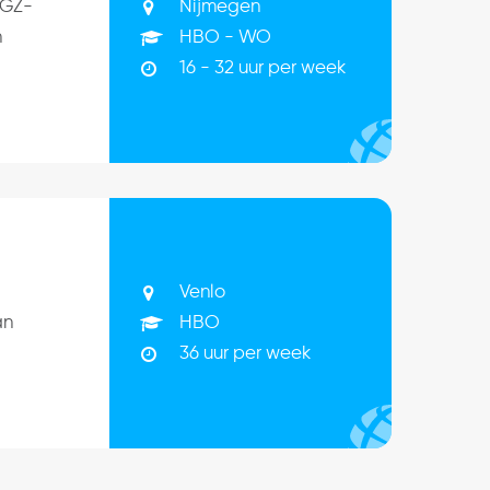
Nijmegen
GGZ-
HBO - WO
n
16 - 32 uur per week
Venlo
HBO
an
36 uur per week