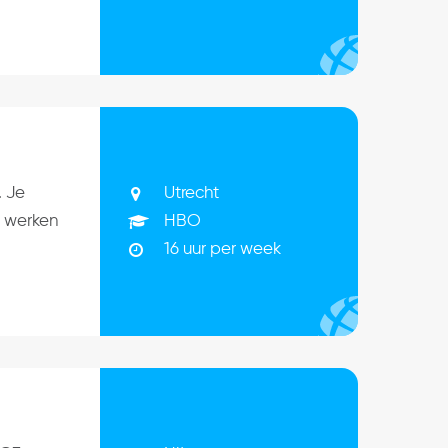
Utrecht
. Je
HBO
e werken
16 uur per week