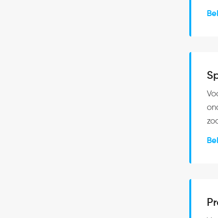
Be
Sp
Vo
ond
zod
Be
P