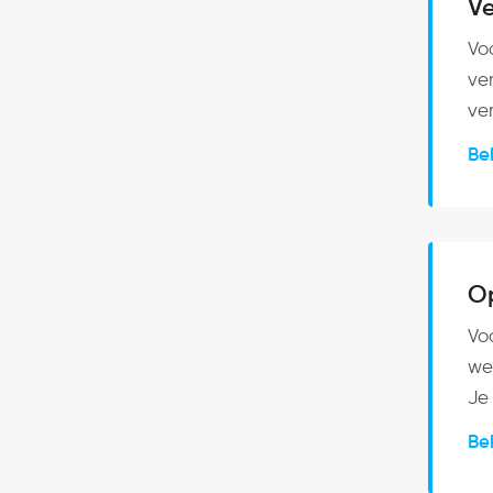
V
Vo
ve
ve
Be
Op
Vo
we
Je 
Be