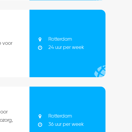
Rotterdam
e voor
24 uur per week
voor
Rotterdam
ozorg,
36 uur per week