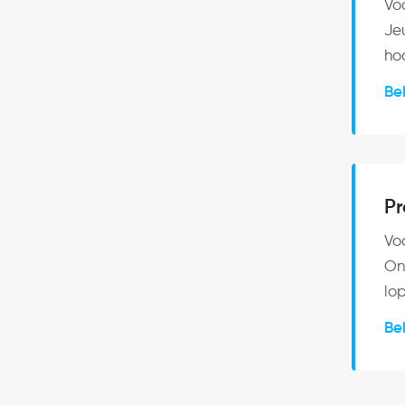
Vo
Je
ho
Be
Pr
Vo
On
lo
Be