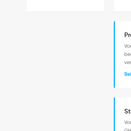
Pr
Vo
be
ver
Be
St
Voo
GH