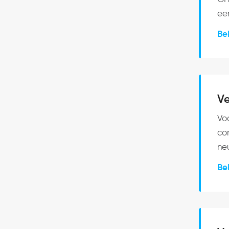
een
Be
V
Vo
co
neu
Be