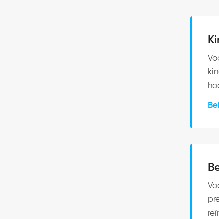
Ki
Vo
ki
ho
Be
Be
Vo
pr
reï