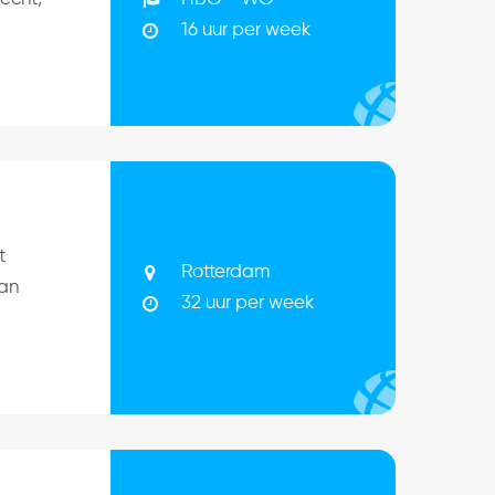
16 uur per week
t
Rotterdam
van
32 uur per week