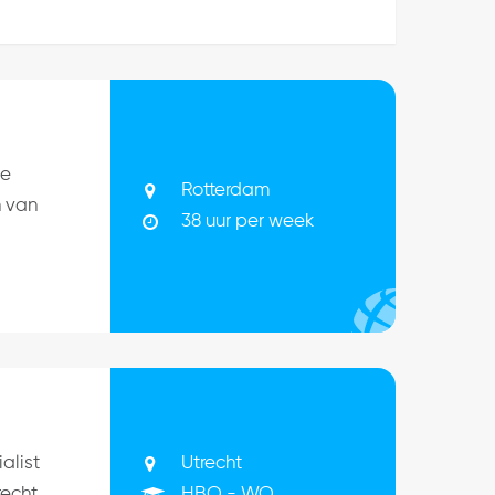
Je
Rotterdam
n van
38 uur per week
Utrecht
alist
HBO - WO
echt,