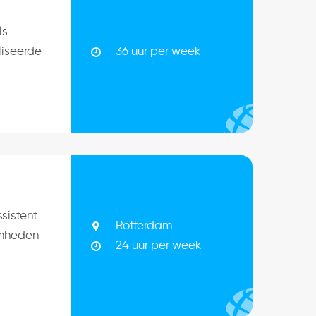
ls
36 uur per week
liseerde
sistent
Rotterdam
amheden
24 uur per week